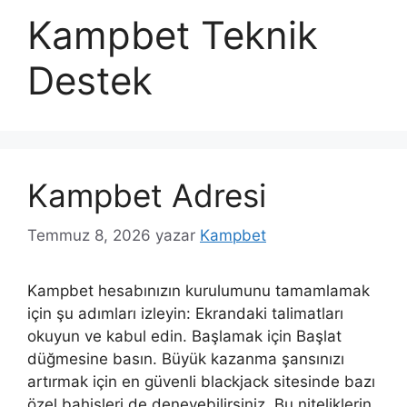
Kampbet Teknik
Destek
Kampbet Adresi
Temmuz 8, 2026
yazar
Kampbet
Kampbet hesabınızın kurulumunu tamamlamak
için şu adımları izleyin: Ekrandaki talimatları
okuyun ve kabul edin. Başlamak için Başlat
düğmesine basın. Büyük kazanma şansınızı
artırmak için en güvenli blackjack sitesinde bazı
özel bahisleri de deneyebilirsiniz. Bu niteliklerin