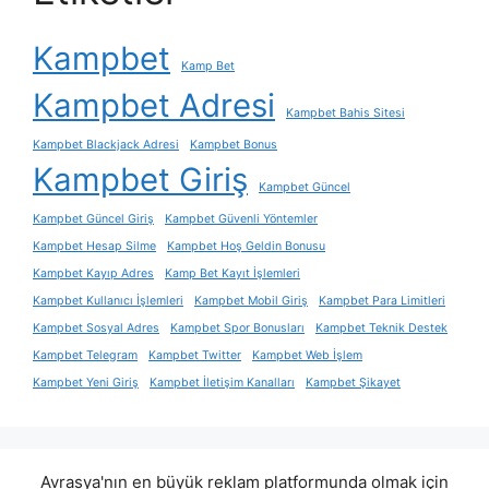
Kampbet
Kamp Bet
Kampbet Adresi
Kampbet Bahis Sitesi
Kampbet Blackjack Adresi
Kampbet Bonus
Kampbet Giriş
Kampbet Güncel
Kampbet Güncel Giriş
Kampbet Güvenli Yöntemler
Kampbet Hesap Silme
Kampbet Hoş Geldin Bonusu
Kampbet Kayıp Adres
Kamp Bet Kayıt İşlemleri
Kampbet Kullanıcı İşlemleri
Kampbet Mobil Giriş
Kampbet Para Limitleri
Kampbet Sosyal Adres
Kampbet Spor Bonusları
Kampbet Teknik Destek
Kampbet Telegram
Kampbet Twitter
Kampbet Web İşlem
Kampbet Yeni Giriş
Kampbet İletişim Kanalları
Kampbet Şikayet
Avrasya'nın en büyük reklam platformunda olmak için