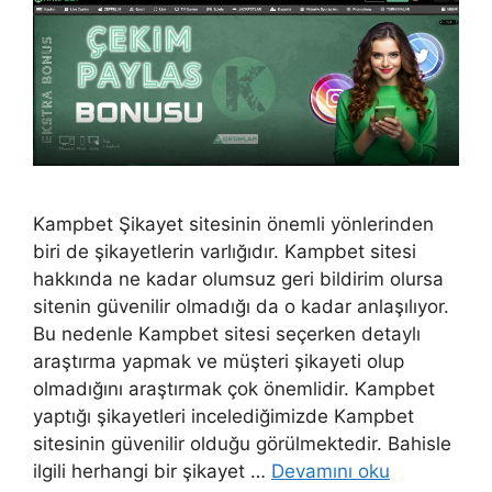
Kampbet Şikayet sitesinin önemli yönlerinden
biri de şikayetlerin varlığıdır. Kampbet sitesi
hakkında ne kadar olumsuz geri bildirim olursa
sitenin güvenilir olmadığı da o kadar anlaşılıyor.
Bu nedenle Kampbet sitesi seçerken detaylı
araştırma yapmak ve müşteri şikayeti olup
olmadığını araştırmak çok önemlidir. Kampbet
yaptığı şikayetleri incelediğimizde Kampbet
sitesinin güvenilir olduğu görülmektedir. Bahisle
ilgili herhangi bir şikayet …
Devamını oku