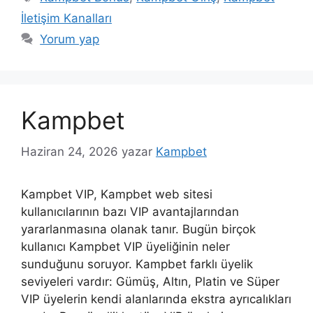
İletişim Kanalları
Yorum yap
Kampbet
Haziran 24, 2026
yazar
Kampbet
Kampbet VIP, Kampbet web sitesi
kullanıcılarının bazı VIP avantajlarından
yararlanmasına olanak tanır. Bugün birçok
kullanıcı Kampbet VIP üyeliğinin neler
sunduğunu soruyor. Kampbet farklı üyelik
seviyeleri vardır: Gümüş, Altın, Platin ve Süper
VIP üyelerin kendi alanlarında ekstra ayrıcalıkları