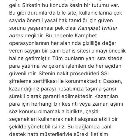
gelir. Şirketin bu konuda kesin bir tutumu var.
Bu gibi durumlarda bile site, kullanıcılarına çok
sayıda önemli yasal hak tanıdığı için güven
sorunu yaşanması pek olası
Kampbet twitter
adres
değildir. Bu nedenle Kampbet
operasyonlarının her alanında gizliliğe değer
veren saygın bir canlı bahis sitesi olmayı öncelik
haline getirmiştir. Tüm bunların yanı sıra sitede
para yatırma ve çekme işlemleri de her açıdan
güvenilirdir. Sitenin nakit prosedürleri SSL
şifreleme sertifikası ile korunmaktadır. Esasen,
kazandığınız parayı hesabınıza taşıma şansı
sürekli olarak garanti edilmektedir. Kazanılan
para için herhangi bir kesinti veya zaman aşımı
söz konusu olmamakla birlikte, çeşitli
seçenekleri kullanarak nakit akışınızı etkili bir
şekilde yönetebilirsiniz. Bu bağlamda canlı
destek hattı müşterileriyle sürekli iletişim