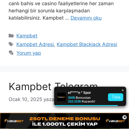
canlı bahis ve casino faaliyetlerine her zaman
herhangi bir sorunla karşılaşmadan
katılabilirsiniz. Kampbet …
Devamını oku
Kategoriler
Kampbet
Etiketler
Kampbet Adresi
,
Kampbet Blackjack Adresi
Yorum yap
Kampbet Telegram
Ocak 10, 2025
yazar
Kampbet
×