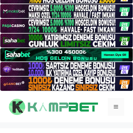
İçeriğe
atla
Menü