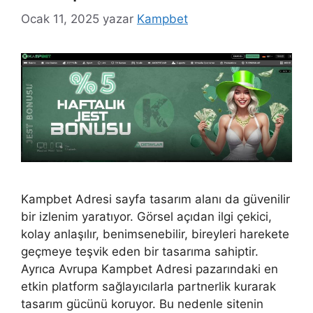
Ocak 11, 2025
yazar
Kampbet
Kampbet Adresi sayfa tasarım alanı da güvenilir
bir izlenim yaratıyor. Görsel açıdan ilgi çekici,
kolay anlaşılır, benimsenebilir, bireyleri harekete
geçmeye teşvik eden bir tasarıma sahiptir.
Ayrıca Avrupa Kampbet Adresi pazarındaki en
etkin platform sağlayıcılarla partnerlik kurarak
tasarım gücünü koruyor. Bu nedenle sitenin