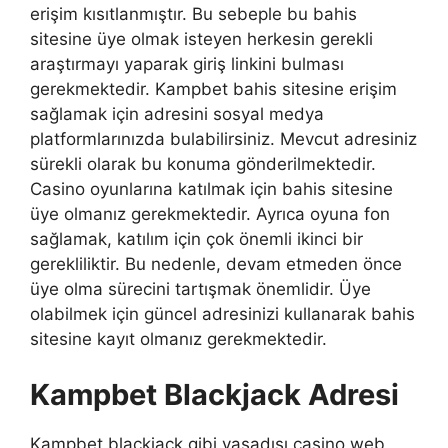
erişim kısıtlanmıştır. Bu sebeple bu bahis
sitesine üye olmak isteyen herkesin gerekli
araştırmayı yaparak giriş linkini bulması
gerekmektedir. Kampbet bahis sitesine erişim
sağlamak için adresini sosyal medya
platformlarınızda bulabilirsiniz. Mevcut adresiniz
sürekli olarak bu konuma gönderilmektedir.
Casino oyunlarına katılmak için bahis sitesine
üye olmanız gerekmektedir. Ayrıca oyuna fon
sağlamak, katılım için çok önemli ikinci bir
gerekliliktir. Bu nedenle, devam etmeden önce
üye olma sürecini tartışmak önemlidir. Üye
olabilmek için güncel adresinizi kullanarak bahis
sitesine kayıt olmanız gerekmektedir.
Kampbet Blackjack Adresi
Kampbet blackjack gibi yasadışı casino web