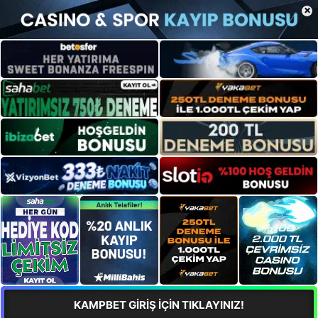
×
KAMPBET GİRİŞ İÇİN TIKLAYINIZ!