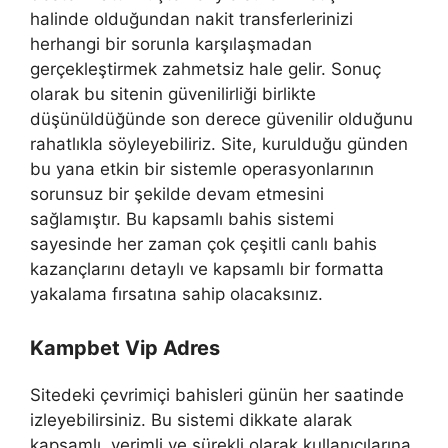
halinde olduğundan nakit transferlerinizi
herhangi bir sorunla karşılaşmadan
gerçekleştirmek zahmetsiz hale gelir. Sonuç
olarak bu sitenin güvenilirliği birlikte
düşünüldüğünde son derece güvenilir olduğunu
rahatlıkla söyleyebiliriz. Site, kurulduğu günden
bu yana etkin bir sistemle operasyonlarının
sorunsuz bir şekilde devam etmesini
sağlamıştır. Bu kapsamlı bahis sistemi
sayesinde her zaman çok çeşitli canlı bahis
kazançlarını detaylı ve kapsamlı bir formatta
yakalama fırsatına sahip olacaksınız.
Kampbet Vip Adres
Sitedeki çevrimiçi bahisleri günün her saatinde
izleyebilirsiniz. Bu sistemi dikkate alarak
kapsamlı, verimli ve sürekli olarak kullanıcılarına