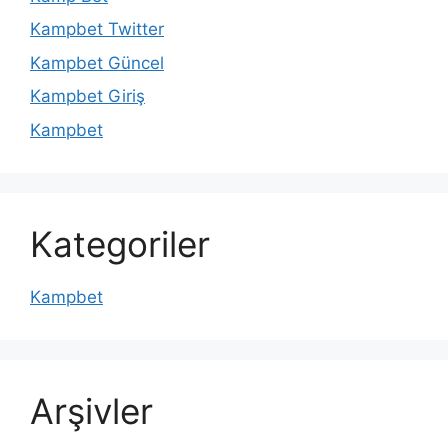
Kampbet Twitter
Kampbet Güncel
Kampbet Giriş
Kampbet
Kategoriler
Kampbet
Arşivler