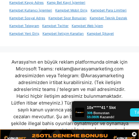
Kampbet Kayıp Adres
Kamp Bet Kayıt İşlemleri
Kampbet Kullanıcı İşlemleri
Kampbet Mobil Giriş
Kampbet Para Limitleri
Kampbet Sosyal Adres
Kampbet Spor Bonusları
Kampbet Teknik Destek
Kampbet Telegram
Kampbet Twitter
Kampbet Web İşlem
Kampbet Yeni Giriş
Kampbet İletişim Kanalları
Kampbet Şikayet
Avrasya'nın en büyük reklam platformunda olmak için
Microsoft Teams:
reklam@avrasyamarketing.com
adresimizden veya Telegram: @Avrasyamarketing
adresimizden irtibat kurabilirsiniz. (Tek iletişim
adreslerimiz teams / telegram ve mail adresimizdir.
Harici hiçbir iletişim adresimiz bulunmamaktadır.
Lütfen itibar etmeyiniz.) Türkiye yasalarına göre 7258
sayılı kanun uyarınca yasa dışı bahis oynamanın
cezaları mevcuttur. Şu an bulunduğunuz site hiç bir
şekilde illegal bahis oyunları oynatmıyor ve oynamaya
aracı olmuyordur.
modabet
|
betraca
|
nevacasino
|
×
bahsine
|
papelgo
|
betnis
|
meritslot
|
elenorbet