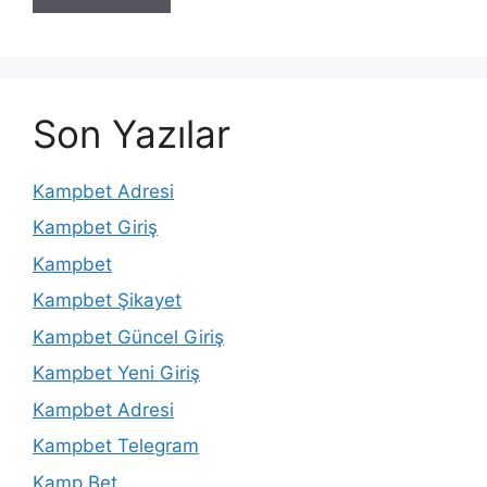
Son Yazılar
Kampbet Adresi
Kampbet Giriş
Kampbet
Kampbet Şikayet
Kampbet Güncel Giriş
Kampbet Yeni Giriş
Kampbet Adresi
Kampbet Telegram
Kamp Bet