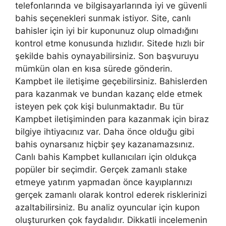
telefonlarında ve bilgisayarlarında iyi ve güvenli
bahis seçenekleri sunmak istiyor. Site, canlı
bahisler için iyi bir kuponunuz olup olmadığını
kontrol etme konusunda hızlıdır. Sitede hızlı bir
şekilde bahis oynayabilirsiniz. Son başvuruyu
mümkün olan en kısa sürede gönderin.
Kampbet ile iletişime geçebilirsiniz. Bahislerden
para kazanmak ve bundan kazanç elde etmek
isteyen pek çok kişi bulunmaktadır. Bu tür
Kampbet iletişiminden para kazanmak için biraz
bilgiye ihtiyacınız var. Daha önce olduğu gibi
bahis oynarsanız hiçbir şey kazanamazsınız.
Canlı bahis Kampbet kullanıcıları için oldukça
popüler bir seçimdir. Gerçek zamanlı stake
etmeye yatırım yapmadan önce kayıplarınızı
gerçek zamanlı olarak kontrol ederek risklerinizi
azaltabilirsiniz. Bu analiz oyuncular için kupon
oluştururken çok faydalıdır. Dikkatli incelemenin