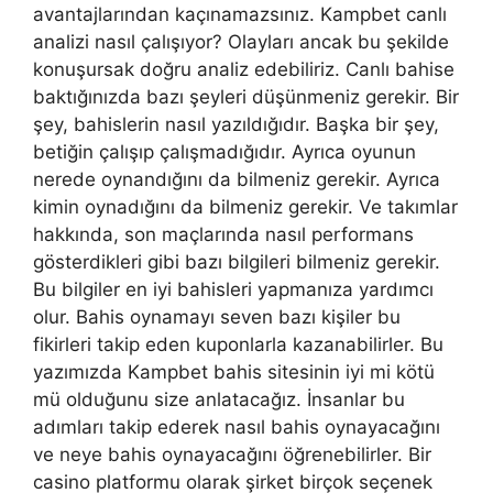
avantajlarından kaçınamazsınız. Kampbet canlı
analizi nasıl çalışıyor? Olayları ancak bu şekilde
konuşursak doğru analiz edebiliriz. Canlı bahise
baktığınızda bazı şeyleri düşünmeniz gerekir. Bir
şey, bahislerin nasıl yazıldığıdır. Başka bir şey,
betiğin çalışıp çalışmadığıdır. Ayrıca oyunun
nerede oynandığını da bilmeniz gerekir. Ayrıca
kimin oynadığını da bilmeniz gerekir. Ve takımlar
hakkında, son maçlarında nasıl performans
gösterdikleri gibi bazı bilgileri bilmeniz gerekir.
Bu bilgiler en iyi bahisleri yapmanıza yardımcı
olur. Bahis oynamayı seven bazı kişiler bu
fikirleri takip eden kuponlarla kazanabilirler. Bu
yazımızda Kampbet bahis sitesinin iyi mi kötü
mü olduğunu size anlatacağız. İnsanlar bu
adımları takip ederek nasıl bahis oynayacağını
ve neye bahis oynayacağını öğrenebilirler. Bir
casino platformu olarak şirket birçok seçenek