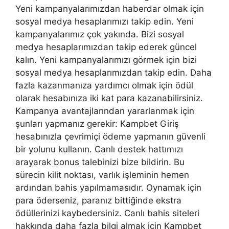
Yeni kampanyalarımızdan haberdar olmak için
sosyal medya hesaplarımızı takip edin. Yeni
kampanyalarımız çok yakında. Bizi sosyal
medya hesaplarımızdan takip ederek güncel
kalın. Yeni kampanyalarımızı görmek için bizi
sosyal medya hesaplarımızdan takip edin. Daha
fazla kazanmanıza yardımcı olmak için ödül
olarak hesabınıza iki kat para kazanabilirsiniz.
Kampanya avantajlarından yararlanmak için
şunları yapmanız gerekir: Kampbet Giriş
hesabınızla çevrimiçi ödeme yapmanın güvenli
bir yolunu kullanın. Canlı destek hattımızı
arayarak bonus talebinizi bize bildirin. Bu
sürecin kilit noktası, varlık işleminin hemen
ardından bahis yapılmamasıdır. Oynamak için
para öderseniz, paranız bittiğinde ekstra
ödüllerinizi kaybedersiniz. Canlı bahis siteleri
hakkında daha fazla bilgi almak için Kampbet